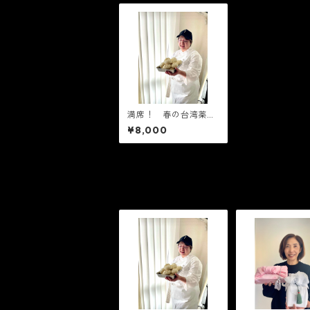
満席！ 春の台湾薬膳
料理レッスン 4/18
¥8,000
(土) 午後14時〜