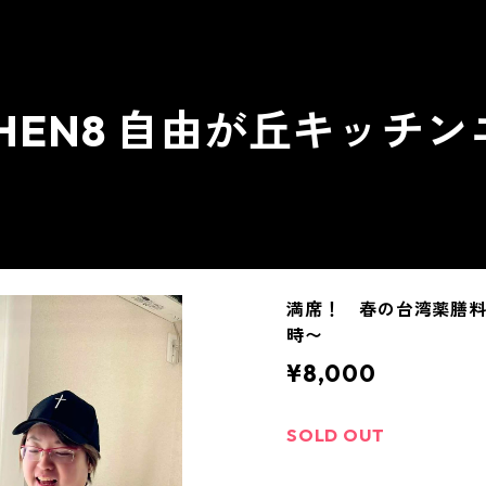
CHEN8 自由が丘キッチ
ME
ABOUT
ALL ITEM
CATEGORY
CONT
満席！ 春の台湾薬膳料理レ
時〜
¥8,000
SOLD OUT