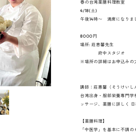
春の台湾薬膳料理教室
4/18(土)
午後14時〜 満席になりま
8000円
場所: 莊恵馨先生
府中スタジオ
※場所の詳細はお申込みの
講師：莊惠馨（そうけいし
台湾出身・服部栄養専門学
ッサージ、薬膳に詳しく 
【薬膳料理】
「中医学」を基本に不調の