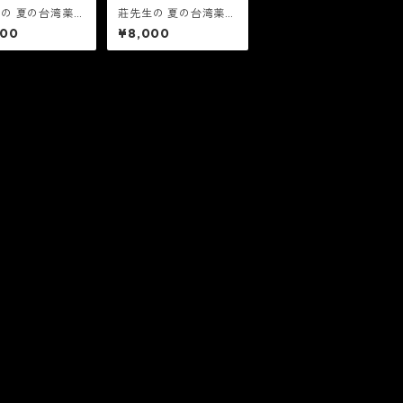
の 夏の台湾薬膳
莊先生の 夏の台湾薬膳
 7月18日(土)
料理教室 8月29日(土)
000
¥8,000
部14時〜
午前の部10時〜