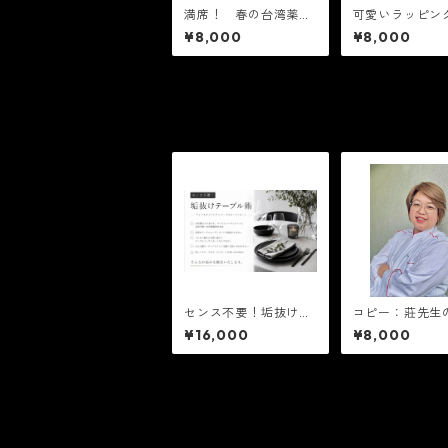
満席！ 春の台湾薬膳
可愛いラッピン
料理レッスン 4/18
きな方へ♥ 韓
¥8,000
¥8,000
(土) 午前10時〜
ギアートレッスン
2日（土） 10
センス不要！垢抜けテ
コピー：莊先生
ーブル術
台湾薬膳料理教室
¥16,000
¥8,000
29日(土)午後の
時〜