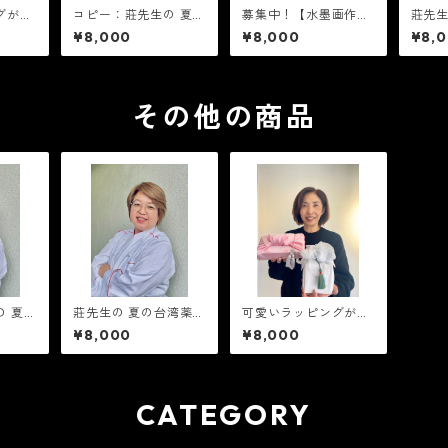
グが好
コピー：莊先生の 夏の
募集中！【水墨画作品
莊先生
国ポジャ
台湾薬膳料理教室 8月
をテーブルに使ったお
料理教室
¥8,000
¥8,000
¥8,
8月2
29日(土)午後の部14
料理教室】 日時4月11
午後の
時から
時〜
日(土) 10:30〜13:30
その他の商品
の 夏の
莊先生の 夏の台湾薬膳
可愛いラッピングが好
 8月
料理教室 8月29日(土)
きな方へ♥ 韓国ポジャ
¥8,000
¥8,000
部14
午前の部10時〜
ギアートレッスン8月2
2日（土） 10時から
CATEGORY