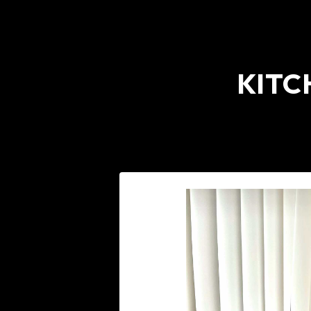
KIT
HO