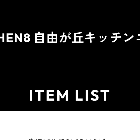
CHEN8 自由が丘キッチ
ME
ABOUT
ALL ITEM
CATEGORY
CONT
ITEM LIST