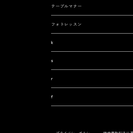
テーブルマナー
フォトレッスン
k
s
r
f