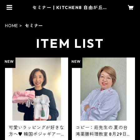
セミナー | KITCHEN8 自由が丘キ
ッチンエイト
HOME
セミナー
ITEM LIST
可愛いラッピングが好きな
コピー：莊先生の 夏の台
方へ♥ 韓国ポジャギアー
湾薬膳料理教室 8月29日