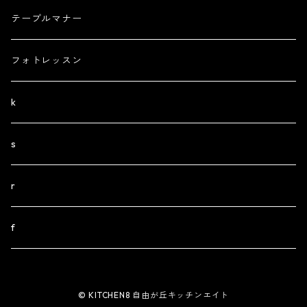
テーブルマナー
フォトレッスン
k
s
r
f
© KITCHEN8 自由が丘キッチンエイト