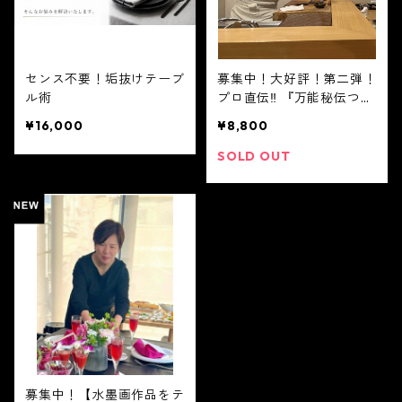
センス不要！垢抜けテーブ
募集中！大好評！第二弾！
ル術
プロ直伝‼︎ 『万能秘伝つゆ
で作る一汁三菜』 日時:6
¥16,000
¥8,800
月13日(土) 11時〜14時
SOLD OUT
募集中！【水墨画作品をテ