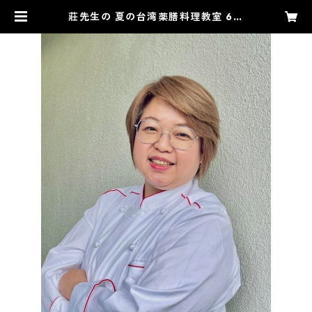
莊先生の 夏の台湾薬膳料理教室 6月
20日(土) 午前の部10時〜 | KITCH
EN8 自由が丘キッチンエイト