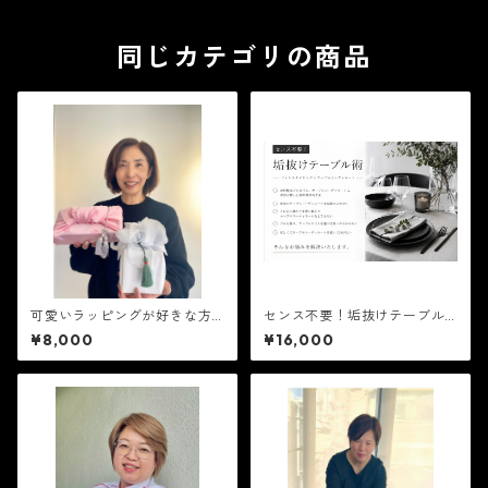
同じカテゴリの商品
可愛いラッピングが好きな方
センス不要！垢抜けテーブル
へ♥ 韓国ポジャギアートレッ
術
¥8,000
¥16,000
スン8月22日（土） 10時から