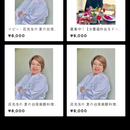
コピー：莊先生の 夏の台湾薬
募集中！【水墨画作品をテー
膳料理教室 8月29日(土)午後の
ブルに使ったお料理教室】 日
¥8,000
¥8,000
部14時〜
時4月11日(土) 10:30〜13:30
莊先生の 夏の台湾薬膳料理教
莊先生の 夏の台湾薬膳料理教
室 7月18日(土)午後の部14時〜
室 8月29日(土)午前の部10
¥8,000
¥8,000
時〜