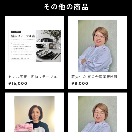
その他の商品
センス不要！垢抜けテーブル
莊先生の 夏の台湾薬膳料理教
術
室 8月29日(土)午前の部10
¥16,000
¥8,000
時〜