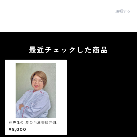
通報する
最近チェックした商品
莊先生の 夏の台湾薬膳料理教
室 6月20日(土) 午前の部10
¥8,000
時〜