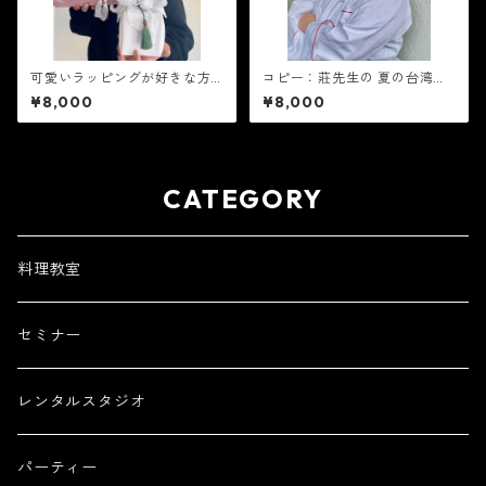
可愛いラッピングが好きな方
コピー：莊先生の 夏の台湾薬
へ♥ 韓国ポジャギアートレッ
膳料理教室 8月29日(土)午後の
¥8,000
¥8,000
スン8月22日（土） 10時から
部14時〜
CATEGORY
料理教室
セミナー
レンタルスタジオ
パーティー